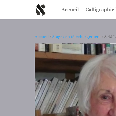
Accueil
Calligraphie
Accueil
/
Stages en téléchargement
/ S 45 L