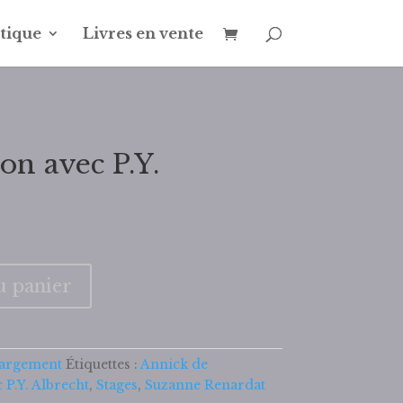
tique
Livres en vente
ion avec P.Y.
u panier
hargement
Étiquettes :
Annick de
c P.Y. Albrecht
,
Stages
,
Suzanne Renardat