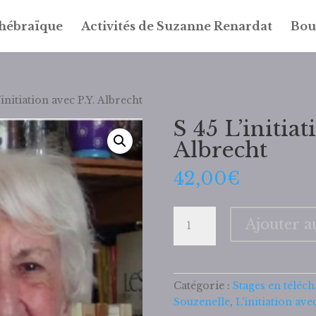
 hébraïque
Activités de Suzanne Renardat
Bou
’initiation avec P.Y. Albrecht
S 45 L’initiat
Albrecht
42,00
€
quantité
Ajouter a
de
S
45
L'initiation
Catégorie :
Stages en téléc
avec
Souzenelle
,
L'initiation ave
P.Y.