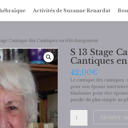
 hébraïque
Activités de Suzanne Renardat
Bou
Stage Cantique des Cantiques en téléchargement
S 13 Stage C
Cantiques en
42,00
€
Le cantique des cantiques 
pour son épouse intérieure,
Shulamite pour être épousé 
purifie du plus simple au p
quantité
Ajouter a
de
S