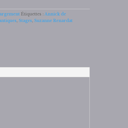
hargement
Étiquettes :
Annick de
antiques
,
Stages
,
Suzanne Renardat