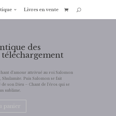
tique
Livres en vente
antique des
 téléchargement
chant d’amour attrivué au roi Salomon
 Shulamite. Puis Salomon se fait
de son Dieu – Chant de l’éros qui se
lus sublime.
u panier