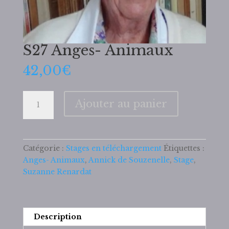
S27 Anges- Animaux
42,00
€
quantité
Ajouter au panier
de
S27
Anges-
Animaux
Catégorie :
Stages en téléchargement
Étiquettes :
Anges- Animaux
,
Annick de Souzenelle
,
Stage
,
Suzanne Renardat
Description