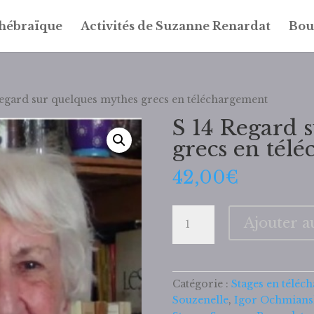
 hébraïque
Activités de Suzanne Renardat
Bou
Regard sur quelques mythes grecs en téléchargement
S 14 Regard 
grecs en tél
42,00
€
quantité
Ajouter a
de
S
14
Regard
Catégorie :
Stages en téléc
sur
Souzenelle
,
Igor Ochmians
quelques