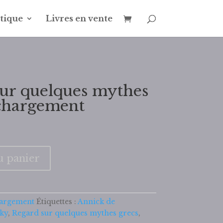
tique
Livres en vente
sur quelques mythes
échargement
u panier
hargement
Étiquettes :
Annick de
ky
,
Regard sur quelques mythes grecs
,