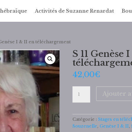
 hébraïque
Activités de Suzanne Renardat
Bou
 Genèse I & II en téléchargement
S 11 Genèse I
téléchargem
42,00
€
quantité
Ajouter 
de
S
11
Genèse
Catégorie :
Stages en télé
I
Souzenelle
,
Genèse I & II
,
&