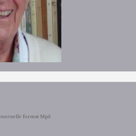
II
en
téléchargement
Souzenelle format Mp3