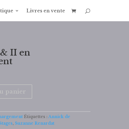
tique
Livres en vente
 & II en
ent
au panier
chargement
Étiquettes :
Annick de
Stages
,
Suzanne Renardat