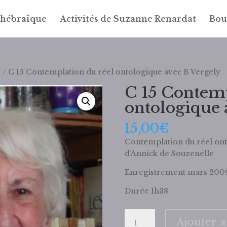
 hébraïque
Activités de Suzanne Renardat
Bou
t
/ C 15 Contemplation du réel ontologique avec B Vergely
C 15 Contemp
ontologique 
15,00
€
Contemplation du réel ont
d’Annick de Souzenelle
Enregistrement mars 200
Durée 1h38
quantité
Ajouter 
de