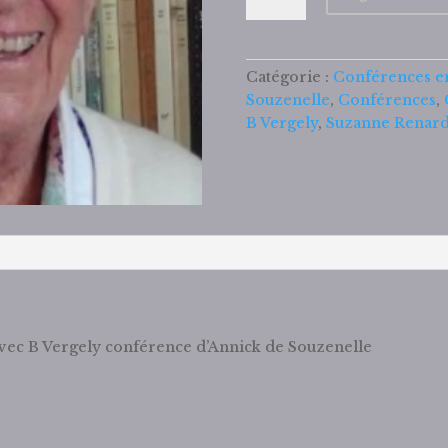
C
15
Contemplation
Catégorie :
Conférences e
du
Souzenelle
,
Conférences
,
réel
B Vergely
,
Suzanne Renard
ontologique
avec
B
Vergely
vec B Vergely conférence d’Annick de Souzenelle