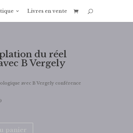
tique
Livres en vente
lation du réel
avec B Vergely
ologique avec B Vergely conférence
9
au panier