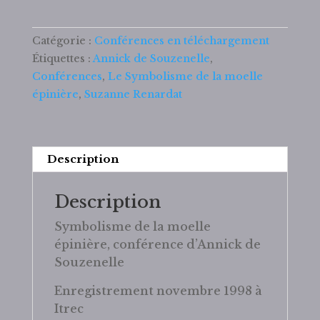
C
25
Le
Catégorie :
Conférences en téléchargement
Symbolisme
Étiquettes :
Annick de Souzenelle
,
de
Conférences
,
Le Symbolisme de la moelle
la
épinière
,
Suzanne Renardat
moelle
épinière
Description
Description
Symbolisme de la moelle
épinière, conférence d’Annick de
Souzenelle
Enregistrement novembre 1998 à
Itrec