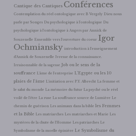
Conférences
Cantique des Cantiques
Contemplation du réel ontologique avec B Vergely
Dieu nous
parle par Songes
Du psychologique à l'ontologique
Du
psychologique à l'ontologique à Angers par Annick de
Igor
Souzenelle
Ensemble vers l'ouverture du coeur
Ochmiansky
introduction à l'enseignement
d'Annick de Souzenelle
Ivresse de la connaissance.
Job ou le sens de la
Irraisonnable de la sagesse
souffrance
L'Egypte ou les 10
L'âme de l'entreprise
plaies de l'âme
L'initiation avec P.Y. Albrecht
La femme et
le salut du monde
La mémoire du futur
La psyché ou le réel
voilé de l'être
La ruse
La souffrance source de Lumière
Le
les Femmes
chemin de guérison
Les animaux dans la bible
et la Bible
Les matriarches
Les matriarches et Marie
Les
mystères de la chute de l'Homme
Les patriarches
Le
Le Symbolisme du
Symbolisme de la moelle épinière