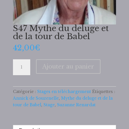
S47 Mythe du deluge et
de la tour de Babel
42,00
€
quantité
Ajouter au panier
de
S47
Mythe
du
Catégorie :
Stages en téléchargement
Étiquettes :
deluge
Annick de Souzenelle
,
Mythe du deluge et de la
et
tour de Babel
,
Stage
,
Suzanne Renardat
de
la
tour
de