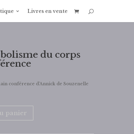
tique
Livres en vente
bolisme du corps
érence
in conférence d’Annick de Souzenelle
au panier