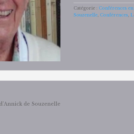
Le
Catégorie :
Conférences en
rire
Souzenelle
,
Conférences
,
L
et
les
larmes
 d’Annick de Souzenelle