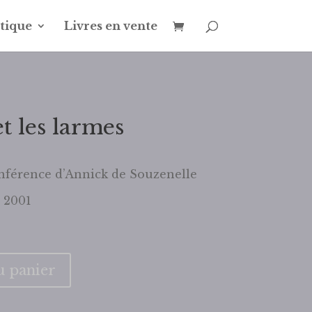
tique
Livres en vente
et les larmes
conférence d’Annick de Souzenelle
 2001
u panier