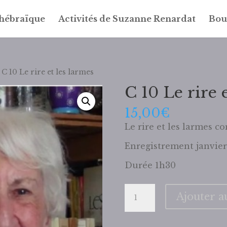
 hébraïque
Activités de Suzanne Renardat
Bou
 C 10 Le rire et les larmes
C 10 Le rire 
15,00
€
Le rire et les larmes 
Enregistrement janvier
Durée 1h30
quantité
Ajouter a
de
C
10